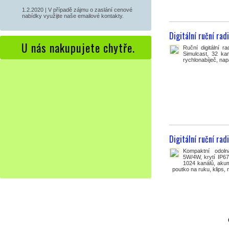
1.2.2020 | V případě zájmu o zaslání cenové
nabídky využijte naše emailové kontakty.
Digitální ruční ra
U nás nakupujete chytře.
Ruční digitální r
Simulcast, 32 kan
rychlonabíječ, nap
Digitální ruční ra
Kompaktní odoln
5W/4W, krytí IP67
1024 kanálů, akumu
poutko na ruku, klips,