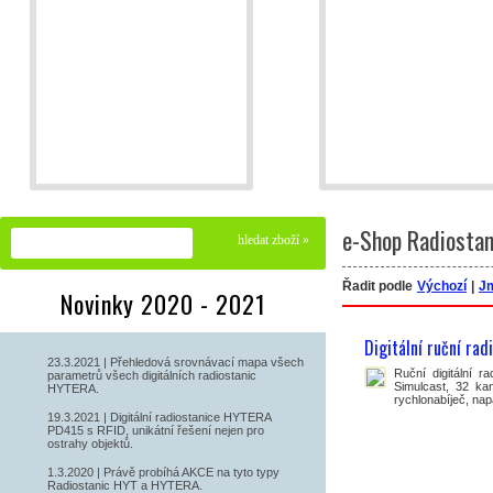
Radiokomunikační sítě
Radiokomunikační systém - pokrytí
Stacionární převaděče
S
Půjčovna radiostanic
Instalace - Montáže
UHF - VHF - MB - Instalace
Radioprojek
e-Shop Radiostan
Řadit podle
Výchozí
|
J
Novinky 2020 - 2021
Digitální ruční ra
23.3.2021 | Přehledová srovnávací mapa všech
Ruční digitální r
parametrů všech digitálních radiostanic
Simulcast, 32 kan
HYTERA.
rychlonabíječ, nap
19.3.2021 | Digitální radiostanice HYTERA
PD415 s RFID, unikátní řešení nejen pro
ostrahy objektů.
1.3.2020 | Právě probíhá AKCE na tyto typy
Radiostanic HYT a HYTERA.