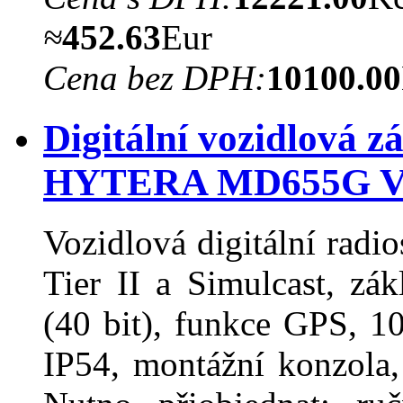
≈
452.63
Eur
Cena bez DPH:
10100.00
Digitální vozidlová z
HYTERA MD655G 
Vozidlová digitální rad
Tier II a Simulcast, z
(40 bit), funkce GPS, 10
IP54, montážní konzola, 