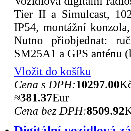
Vozidlová digitální rad
Tier II a Simulcast, 10
IP54, montážní konzola, 
Nutno přiobjednat: ruč
SM25A1 a GPS anténu 
Vložit do košíku
Cena s DPH:
10297.00
K
≈
381.37
Eur
Cena bez DPH:
8509.92
Digitální vozidlová z