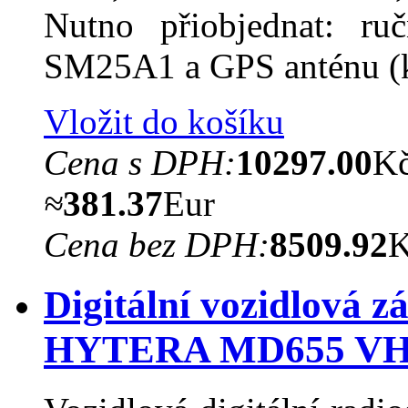
Nutno přiobjednat: ruč
SM25A1 a GPS anténu 
Vložit do košíku
Cena s DPH:
10297.00
K
≈
381.37
Eur
Cena bez DPH:
8509.92
Digitální vozidlová z
HYTERA MD655 V