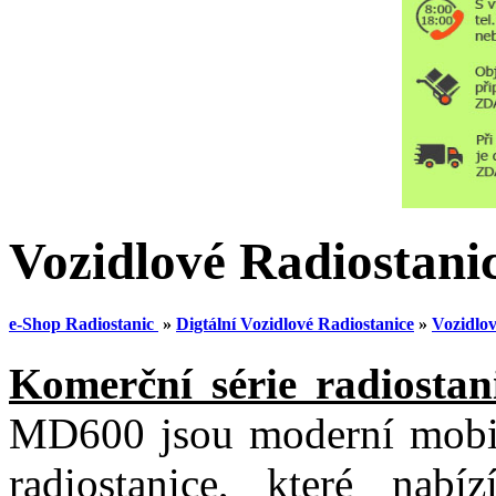
Vozidlové Radiosta
e-Shop Radiostanic
»
Digtální Vozidlové Radiostanice
»
Vozidlo
Komerční série radiost
MD600 jsou moderní mobil
radiostanice, které nabí