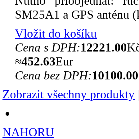
Nutno přiobjednat: ruč
SM25A1 a GPS anténu 
Vložit do košíku
Cena s DPH:
12221.00
K
≈
452.63
Eur
Cena bez DPH:
10100.00
Zobrazit všechny produkty
NAHORU