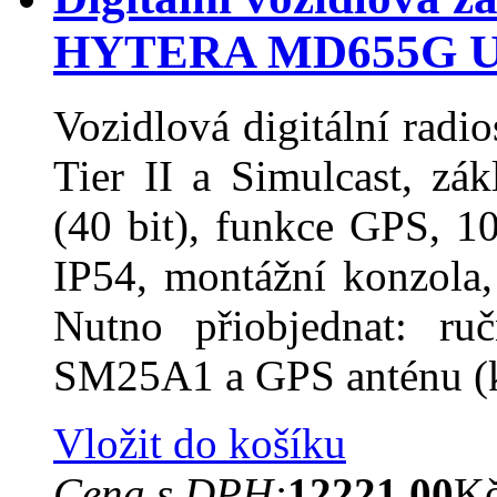
HYTERA MD655G 
Vozidlová digitální rad
Tier II a Simulcast, z
(40 bit), funkce GPS, 10
IP54, montážní konzola, 
Nutno přiobjednat: ruč
SM25A1 a GPS anténu 
Vložit do košíku
Cena s DPH:
12221.00
K