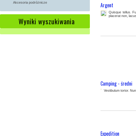
Akcesoria podróżnicze
Argent
Quisque tellus. Fu
placerat non, lac
Wyniki wyszukiwania
Camping - średni
Vestibulum tortor. Nu
Expedition