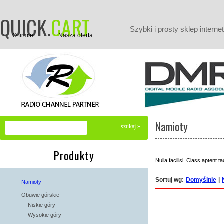
QUICK
.
CART
Szybki i prosty sklep intern
O firmie
Nasza oferta
Nasza oferta 1
Nasza oferta 2
Nasza oferta
Namioty
Produkty
Nulla facilisi. Class aptent 
Sortuj wg:
Domyślnie
|
Namioty
Obuwie górskie
Niskie góry
Wysokie góry